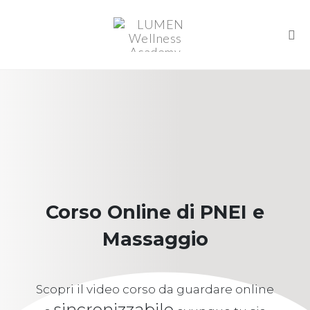
Togg
Skip
to
content
Corso Online di PNEI e
Massaggio
Scopri il video corso da guardare online
sincronizzabile