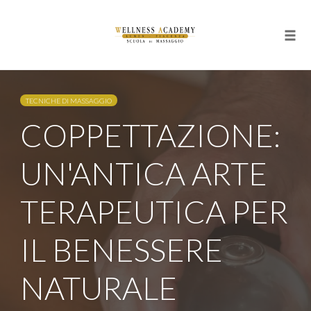
Togg
Skip
to
TECNICHE DI MASSAGGIO
content
COPPETTAZIONE:
UN'ANTICA ARTE
TERAPEUTICA PER
IL BENESSERE
NATURALE