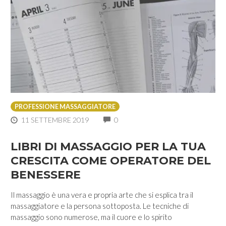
PROFESSIONE MASSAGGIATORE
COMMENTS
11 SETTEMBRE 2019
0
LIBRI DI MASSAGGIO PER LA TUA
CRESCITA COME OPERATORE DEL
BENESSERE
Il massaggio è una vera e propria arte che si esplica tra il
massaggiatore e la persona sottoposta. Le tecniche di
massaggio sono numerose, ma il cuore e lo spirito