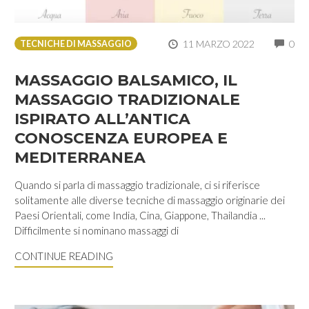
CO
11 MARZO 2022
0
TECNICHE DI MASSAGGIO
MASSAGGIO BALSAMICO, IL
MASSAGGIO TRADIZIONALE
ISPIRATO ALL’ANTICA
CONOSCENZA EUROPEA E
MEDITERRANEA
Quando si parla di massaggio tradizionale, ci si riferisce
solitamente alle diverse tecniche di massaggio originarie dei
Paesi Orientali, come India, Cina, Giappone, Thailandia ...
Difficilmente si nominano massaggi di
CONTINUE READING