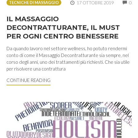
CO
17 OTTOBRE 2019
0
TECNICHE DI MASSAGGIO
IL MASSAGGIO
DECONTRATTURANTE, IL MUST
PER OGNI CENTRO BENESSERE
Da quando lavoro nel settore wellness, ho potuto rendermi
conto di come il Massaggio Decontratturante sia sempre, nel
corso degli anni, uno dei trattamenti più richiesti. Che sia utile
per risolvere una contrattura
CONTINUE READING