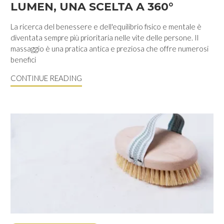
LUMEN, UNA SCELTA A 360°
La ricerca del benessere e dell'equilibrio fisico e mentale è
diventata sempre più prioritaria nelle vite delle persone. Il
massaggio è una pratica antica e preziosa che offre numerosi
benefici
CONTINUE READING