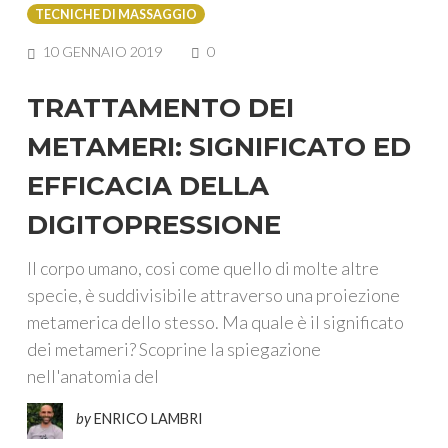
TECNICHE DI MASSAGGIO
COMMENTS
10 GENNAIO 2019
0
TRATTAMENTO DEI
METAMERI: SIGNIFICATO ED
EFFICACIA DELLA
DIGITOPRESSIONE
Il corpo umano, cosi come quello di molte altre
specie, è suddivisibile attraverso una proiezione
metamerica dello stesso. Ma quale è il significato
dei metameri? Scoprine la spiegazione
nell'anatomia del
by
ENRICO LAMBRI