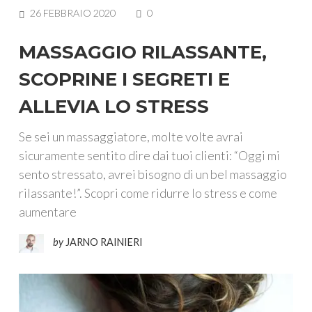
COMMENTS
26 FEBBRAIO 2020
0
MASSAGGIO RILASSANTE,
SCOPRINE I SEGRETI E
ALLEVIA LO STRESS
Se sei un massaggiatore, molte volte avrai
sicuramente sentito dire dai tuoi clienti: “Oggi mi
sento stressato, avrei bisogno di un bel massaggio
rilassante!”. Scopri come ridurre lo stress e come
aumentare
by
JARNO RAINIERI