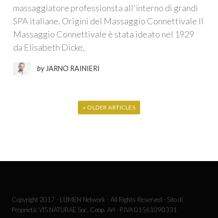
massaggiatore professionsta all'interno di grandi
SPA italiane. Origini del Massaggio Connettivale Il
Massaggio Connettivale è stata ideato nel 1929
da Elisabeth Dicke,
by
JARNO RAINIERI
« OLDER ARTICLES
Copyright 2017 - LUMEN Network - All Rights Reserved - Sito di
Proprietà: VIS NATURAE Soc. Coop. Arl - P.IVA 01561090331