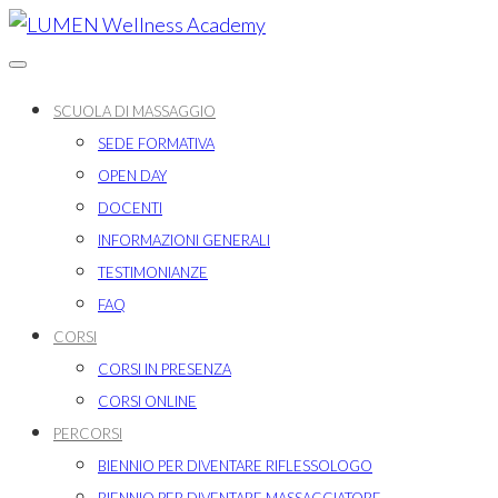
Skip
to
Toggle navigation
content
SCUOLA DI MASSAGGIO
SEDE FORMATIVA
OPEN DAY
DOCENTI
INFORMAZIONI GENERALI
TESTIMONIANZE
FAQ
CORSI
CORSI IN PRESENZA
CORSI ONLINE
PERCORSI
BIENNIO PER DIVENTARE RIFLESSOLOGO