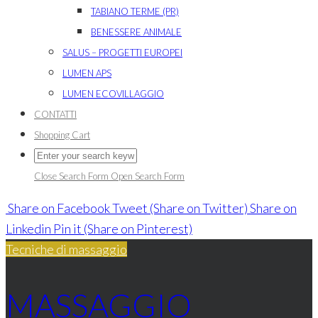
TABIANO TERME (PR)
BENESSERE ANIMALE
SALUS – PROGETTI EUROPEI
LUMEN APS
LUMEN ECOVILLAGGIO
CONTATTI
Shopping Cart
Close Search Form
Open Search Form
Share
on Facebook
Tweet
(Share on Twitter)
Share
on
Linkedin
Pin it
(Share on Pinterest)
Tecniche di massaggio
MASSAGGIO