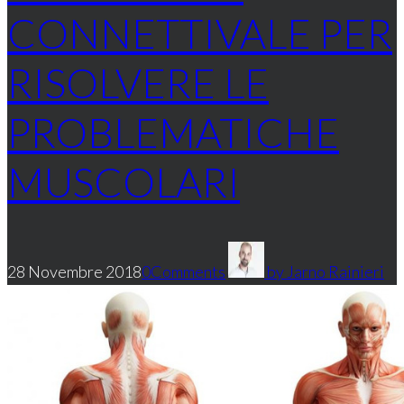
CONNETTIVALE PER
RISOLVERE LE
PROBLEMATICHE
MUSCOLARI
28 Novembre 2018
0
Comments
by
Jarno Rainieri