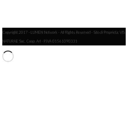
Copyright 2017 - LUMEN Network - All Rights Reserved - Sito di Proprietà: VIS
NATURAE Soc. Coop. Arl - P.IVA 01561090331