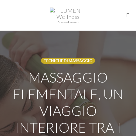
Togg
Skip
to
content
TECNICHE DI MASSAGGIO
MASSAGGIO
ELEMENTALE, UN
VIAGGIO
INTERIORE TRA I