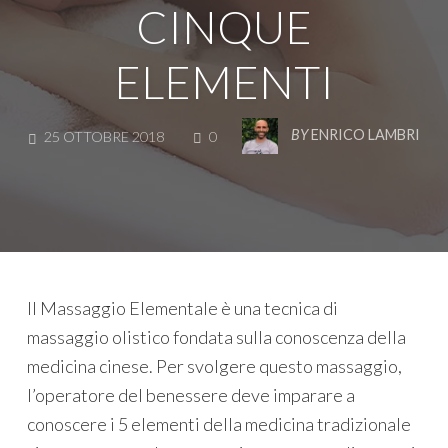
CINQUE
ELEMENTI
COMMENTS
BY
ENRICO LAMBRI
25 OTTOBRE 2018
0
Il Massaggio Elementale è una tecnica di
massaggio olistico fondata sulla conoscenza della
medicina cinese. Per svolgere questo massaggio,
l’operatore del benessere deve imparare a
conoscere i 5 elementi della medicina tradizionale