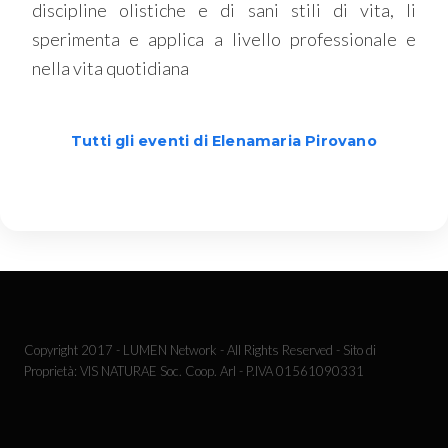
discipline olistiche e di sani stili di vita, li
sperimenta e applica a livello professionale e
nella vita quotidiana
Tutti gli eventi di Elenamaria Pirovano
Copyright 2017 - LUMEN Network - All Rights Reserved - Sito di
Proprietà: VIS NATURAE Soc. Coop. Arl - P.IVA 01561090331