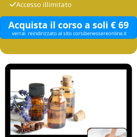
Accesso illimit
a
to
Acquist
a il corso
a soli € 69
verr
ai reindirizz
ato
al sito corsibenessereonline.it